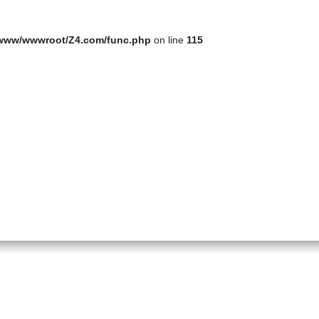
www/wwwroot/Z4.com/func.php
on line
115