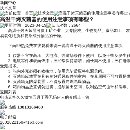
新闻中心
技术文章
当前位置：
首页
技术文章
高温干烤灭菌器的使用注意事项有哪些
高温干烤灭菌器的使用注意事项有哪些？
更新时间：2023-04-19
点击次数：2664
高温干烤灭菌器可供工矿企业、大专院校、生物制品、食品加工、农业
易氧化物质和复杂成分物品的干燥。
下面99热免费在线观看来说一说高温干烤灭菌器的使用注意事项
1. 仪器不宜在高压、大电流、强磁场条件下使用，以免干扰及发生
2. 电镀零件和表面饰漆，应经常保持清洁，如长期不使用，应在电
受潮损坏。
3. 箱内外壳必须有效接地，使用完毕后应将电源关闭。
4. 灭菌箱应放置在具有良好通风条件的室内，在其周围不可放置易
5. 灭菌箱无防爆装置，不得放置易燃易爆物品。
6. 箱内物品放置切勿过挤，必须留出空间，以利热空气循环和消毒
返回列表
电热真空久久激情五月丁香无码伊人的介绍
上一篇
服务热线
13813166483
电子邮箱
2602622158@163.com