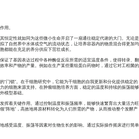
作用。
其恒定性就如同为这些微小生命开启了一扇通往稳定代谢的大门。无论是
拟了自然界中水体或空气的流动状态，让培养容器内的物质混合得更加均
胞都能在充足的养分供应下茁壮成长。
保证了基因表达过程中各种酶促反应所需的适宜温度条件，使得转录、翻
效率和产物的产量。例如在生产某些重组蛋白药物时，通过它对工程菌的
“门锁”。在干细胞研究中，它能为干细胞的自我更新和分化提供稳定的
力的细胞来源支持。在肿瘤细胞培养方面，稳定的温度和持续的振荡能够
外模型基础。
发挥着关键作用。通过控制温度和振荡频率，能够快速繁育出大量活力旺
领“阵地”，高效地将原材料转化为人们所需的产物，从而推动整个发酵产
地感受温度、振荡等因素对生物生长的影响。通过实际操作摇床进行简单