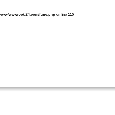
/www/wwwroot/Z4.com/func.php
on line
115