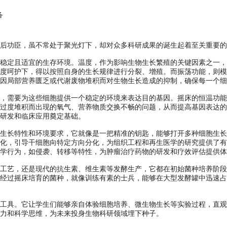
备
功臣，虽不常处于聚光灯下，却对众多科研成果的诞生起着至关重要的
稳定且适宜的生存环境。温度，作为影响生物生长繁殖的关键因素之一，
度呵护下，得以按照自身的生长规律进行分裂、增殖。而振荡功能，则模
因局部营养匮乏或代谢废物堆积而对生物生长造成的抑制，确保每一个细
需要为这些细胞提供一个稳定的环境来表达目的基因。摇床的恒温功能
过度堆积而出现的氧气、营养物质交换不畅的问题，从而提高基因表达的
研发和临床应用奠定基础。
长特性和环境要求，它就像是一把精准的钥匙，能够打开多种细胞生长的
化，引导干细胞向特定方向分化，为组织工程和再生医学的研究提供了有
学行为，如侵袭、转移等特性，为肿瘤治疗药物的研发和疗效评估提供体
艺，还是现代的抗生素、维生素等发酵生产，它都在初始菌种培养阶段
经过摇床培育的菌种，就像训练有素的士兵，能够在大型发酵罐中迅速占
具。它让学生们能够亲自体验细胞培养、微生物生长等实验过程，直观
力和科学思维，为未来投身生物科研领域埋下种子。