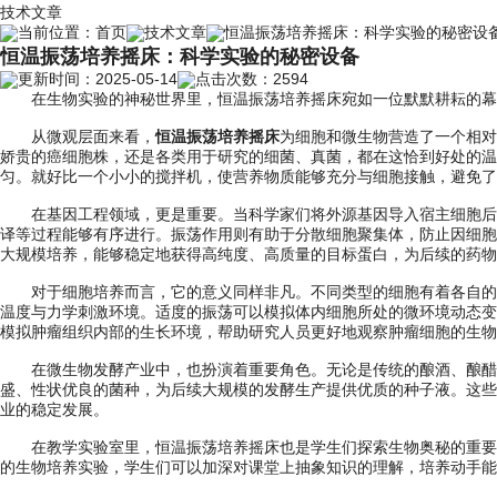
技术文章
当前位置：
首页
技术文章
恒温振荡培养摇床：科学实验的秘密设
恒温振荡培养摇床：科学实验的秘密设备
更新时间：2025-05-14
点击次数：2594
在生物实验的神秘世界里，恒温振荡培养摇床宛如一位默默耕耘的幕后
从微观层面来看，
恒温振荡培养摇床
为细胞和微生物营造了一个相对
娇贵的癌细胞株，还是各类用于研究的细菌、真菌，都在这恰到好处的温
匀。就好比一个小小的搅拌机，使营养物质能够充分与细胞接触，避免了
在基因工程领域，更是重要。当科学家们将外源基因导入宿主细胞后，
译等过程能够有序进行。振荡作用则有助于分散细胞聚集体，防止因细胞
大规模培养，能够稳定地获得高纯度、高质量的目标蛋白，为后续的药物
对于细胞培养而言，它的意义同样非凡。不同类型的细胞有着各自的生
温度与力学刺激环境。适度的振荡可以模拟体内细胞所处的微环境动态变
模拟肿瘤组织内部的生长环境，帮助研究人员更好地观察肿瘤细胞的生物
在微生物发酵产业中，也扮演着重要角色。无论是传统的酿酒、酿醋工
盛、性状优良的菌种，为后续大规模的发酵生产提供优质的种子液。这些
业的稳定发展。
在教学实验室里，恒温振荡培养摇床也是学生们探索生物奥秘的重要工
的生物培养实验，学生们可以加深对课堂上抽象知识的理解，培养动手能