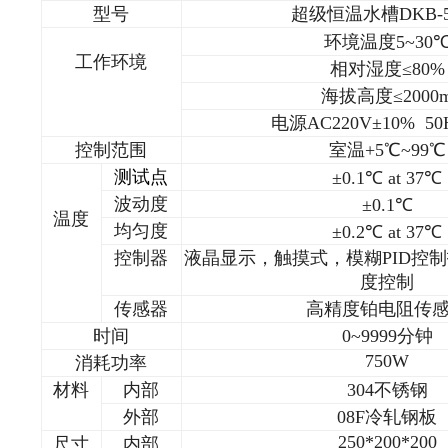
型号
超级恒温水槽DKB-5
环境温度
5~3
0
工作环境
相对湿度≤
80
%
海拔高度≤
2000
电源
AC220
V±10% 50
控制范围
室温+5℃~99℃
测试点
±0.1℃ at 37℃
波动度
±0.1℃
温度
均匀度
±0.2℃ at 37℃
控制器
液晶显示，触摸式，模糊PID控
度控制
传感器
高精度铂电阻传
时间
0~9999分钟
750W
消耗功率
材料
内部
304
不锈钢
外部
08F
冷轧钢板
250*200*200
尺寸
内部