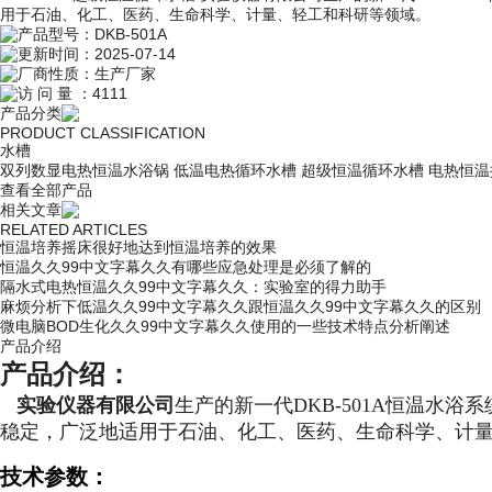
用于石油、化工、医药、生命科学、计量、轻工和科研等领域。
产品型号：
DKB-501A
更新时间：
2025-07-14
厂商性质：
生产厂家
访 问 量 ：
4111
产品分类
PRODUCT CLASSIFICATION
水槽
双列数显电热恒温水浴锅
低温电热循环水槽
超级恒温循环水槽
电热恒温
查看全部产品
相关文章
RELATED ARTICLES
恒温培养摇床很好地达到恒温培养的效果
恒温久久99中文字幕久久有哪些应急处理是必须了解的
隔水式电热恒温久久99中文字幕久久：实验室的得力助手
麻烦分析下低温久久99中文字幕久久跟恒温久久99中文字幕久久的区别
微电脑BOD生化久久99中文字幕久久使用的一些技术特点分析阐述
产品介绍
产品介绍：
实验仪器有限公司
生产的新一代DKB-501A恒温水
稳定，广泛地适用于石油、化工、医药、生命科学、计
技术参数：