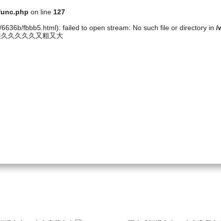
func.php
on line
127
636b/fbbb5.html): failed to open stream: No such file or directory in
/
美久久久久久又粗又大