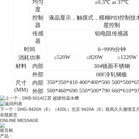
均匀
±0.3℃ at 37℃
度
控制
液晶显示，触摸式，模糊PID控制技
器
度控制
传感
铂电阻传感器
器
时间
0~9999分钟
≤520W
≤820W
≤1220W
消耗功率
材料
内部
304
镜面不锈钢
外部
08F
冷轧钢板
350*350*410
400*400*500
500*500*6
尺寸
内部
(MM)
500*460*690
550*500*790
660*610*9
外部
上一个：
DKB-501A江苏 超级恒温水槽
返回列表
下一个：
DHG-9420A（E）（420L）北京 9420A（E）鼓风久久激情
在线留言
ONLINE MESSAGE
留言框
产品：