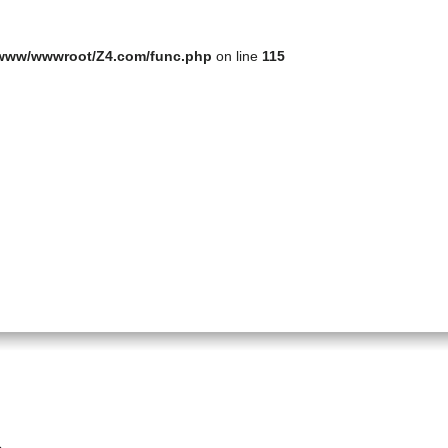
www/wwwroot/Z4.com/func.php
on line
115