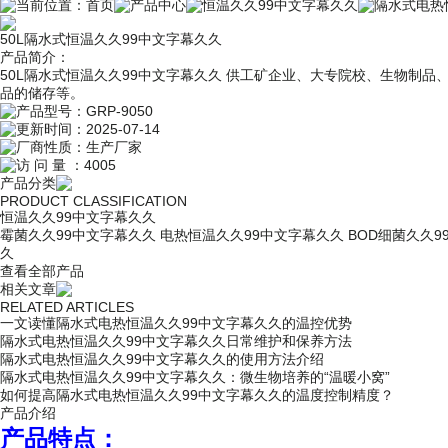
当前位置：
首页
产品中心
恒温久久99中文字幕久久
隔水式电热
50L隔水式恒温久久99中文字幕久久
产品简介：
50L隔水式恒温久久99中文字幕久久 供工矿企业、大专院校、生物
品的储存等。
产品型号：
GRP-9050
更新时间：
2025-07-14
厂商性质：
生产厂家
访 问 量 ：
4005
产品分类
PRODUCT CLASSIFICATION
恒温久久99中文字幕久久
霉菌久久99中文字幕久久
电热恒温久久99中文字幕久久
BOD细菌久久9
久
查看全部产品
相关文章
RELATED ARTICLES
一文读懂隔水式电热恒温久久99中文字幕久久的温控优势
隔水式电热恒温久久99中文字幕久久日常维护和保养方法
隔水式电热恒温久久99中文字幕久久的使用方法介绍
隔水式电热恒温久久99中文字幕久久：微生物培养的“温暖小窝”
如何提高隔水式电热恒温久久99中文字幕久久的温度控制精度？
产品介绍
产品特点：