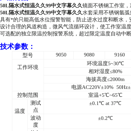
50L隔水式恒温久久99中文字幕久久
镜面不锈钢工作室，
50L隔水式恒温久久99中文字幕久久
水套采用不锈钢氩弧
具有*的只能高低水位报警智能，防止进水过度和断水，
设计合理的风道构造，微风气流循环设计，使工作室温
可选配的独立限温控制报警系统，超过限定温度自动中
技术参数：
9050
9080
9160
型号
环境温度
5~3
0℃
工作环境
相对湿度≤
80
%
海拔高度≤
2000m
电源
AC220
V±10% 50Hz±
控制范围
室温+5℃~65℃
测试
±0.1℃ at 37℃
点
温度
波动
±0.2℃
度