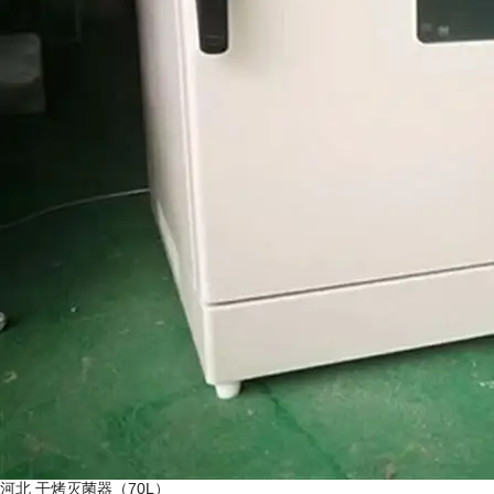
河北 干烤灭菌器（70L）