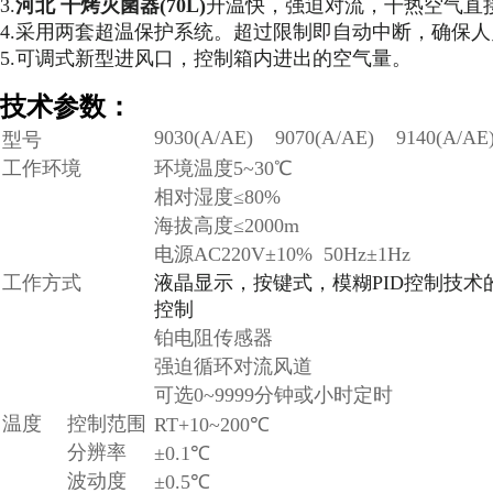
3.
河北 干烤灭菌器(70L)
升温快，强迫对流，干热空气直
4.采用两套超温保护系统。超过限制即自动中断，确保
5.可调式新型进风口，控制箱内进出的空气量。
技术参数：
9030(A/AE)
9070(A/AE)
9140(A/AE
型号
工作环境
环境温度5~30℃
相对湿度≤80%
海拔高度≤2000m
电源AC220V±10% 50Hz±1Hz
工作方式
液晶显示，按键式，模糊PID控制技术
控制
铂电阻传感器
强迫循环对流风道
可选0~9999分钟或小时定时
温度
控制范围
RT+10~200℃
分辨率
±0.1℃
波动度
±0.5℃